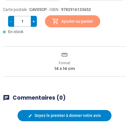
Carte postale :
CAV05CP
- ISBN :
9782916133652
shopping_cart
-
+
Ajouter au panier
En stock
straighten
Format
14 x 14 cm
Commentaires (0)
chat
Soyez le premier à donner votre avis
edit