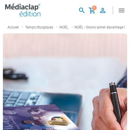
shopping_cart
0
search
person_outline
menu
Accueil
Temps liturgiques
NOËL
NOËL - Osons aimer davantage !