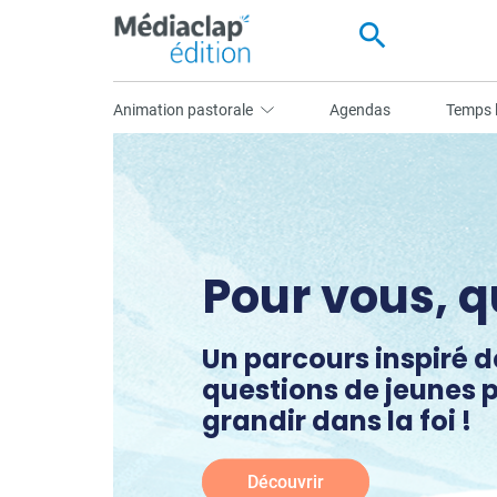
search
Animation pastorale
Agendas
Temps l
Le Bibliste
La culture biblique po
jeunes de 6ᵉ
Découvrir