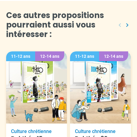
Ces autres propositions
pourraient aussi vous
keyboard_arrow_left
keyboard_arrow_right
Précéden
Suiv
intéresser :
11-12 ans
12-14 ans
11-12 ans
12-14 ans
Culture chrétienne
Culture chrétienne