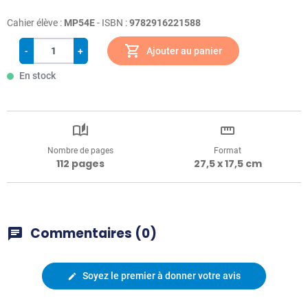
Cahier élève :
MP54E
- ISBN :
9782916221588
shopping_cart
-
+
Ajouter au panier
En stock
auto_stories
straighten
Nombre de pages
Format
112 pages
27,5 x 17,5 cm
Commentaires (0)
chat
Soyez le premier à donner votre avis
edit