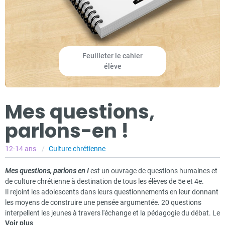
Feuilleter le cahier
élève
Mes questions,
parlons-en !
12-14 ans
Culture chrétienne
Mes questions, parlons en !
est un ouvrage de questions humaines et
de culture chrétienne à destination de tous les élèves de 5e et 4e.
Il rejoint les adolescents dans leurs questionnements en leur donnant
les moyens de construire une pensée argumentée. 20 questions
interpellent les jeunes à travers l'échange et la pédagogie du débat. Le
Voir plus
site
Questions d'ados parlons-en !
donne des repères aux animateurs