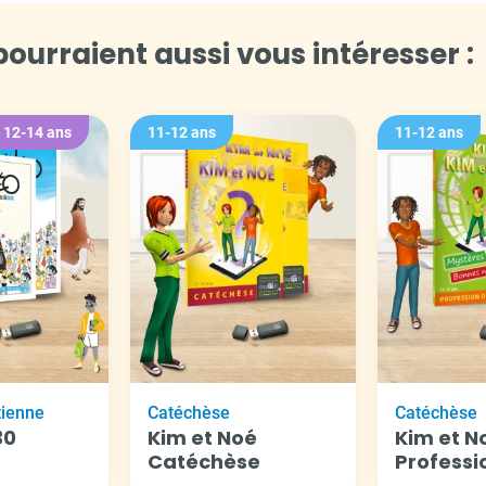
ourraient aussi vous intéresser :
12-14 ans
11-12 ans
11-12 ans
tienne
Catéchèse
Catéchèse
30
Kim et Noé
Kim et N
Catéchèse
Professi