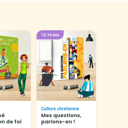
12-14 ans
Culture chrétienne
oé
Mes questions,
on de foi
parlons-en !