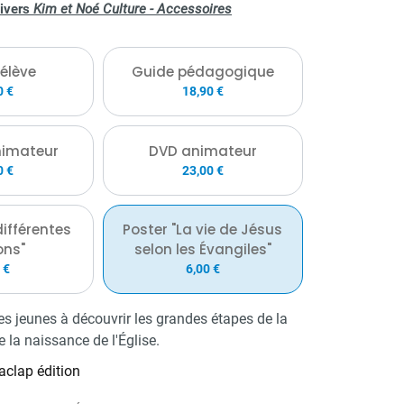
nivers
Kim et Noé Culture - Accessoires
res religions »,…
 élève
Guide pédagogique
0 €
18,90 €
nimateur
DVD animateur
0 €
23,00 €
différentes
Poster "La vie de Jésus
ons"
selon les Évangiles"
 €
6,00 €
les jeunes à découvrir les grandes étapes de la
e la naissance de l'Église.
clap édition