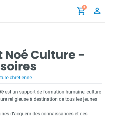
shopping_cart
0
person_outline
t Noé Culture -
soires
ture chrétienne
re
est un support de formation humaine, culture
ture religieuse à destination de tous les jeunes
eunes d’acquérir des connaissances et des
tant acteurs de leur quête de sens autour de
 que : « Faire confiance, à quoi ça sert ? »,
our les autres ? », « Comment prient les