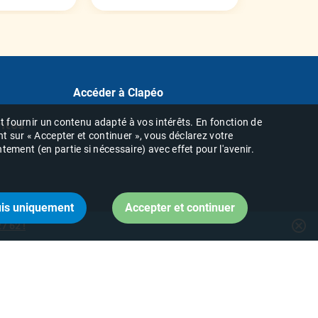
Accéder à Clapéo
 et fournir un contenu adapté à vos intérêts. En fonction de
ntes
nt sur « Accepter et continuer », vous déclarez votre
ement (en partie si nécessaire) avec effet pour l'avenir.
cancel
7 62 !
 :