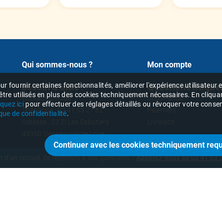
Qui sommes-nous ?
Mon compte
r fournir certaines fonctionnalités, améliorer l'expérience utilisateur
Besoin d'aide ?
Questions fréque
 être utilisés en plus des cookies techniquement nécessaires. En cliqua
Contactez-nous
Commande
iquez ici
pour effectuer des réglages détaillés ou révoquer votre consent
Téléphone : 02 41 53 27 62
Paiement
ique de confidentialité
.
Adresse : 53 ZI Les Sabotiers
Livraison
49350 Gennes-Val-de-Loire
n d'un conseil, de réponses à vos questions ?
Appelez-nous au 02 41 53 2
Rejoignez-nous
'abonner à la newsletter
sur nos réseaux sociaux