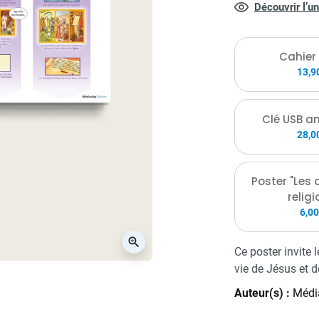
Découvrir l’u
croyants des aut
Cahier
13,9
Clé USB a
28,0
Poster "Les 
religi
6,00
zoom_in
Ce poster invite 
vie de Jésus et d
Auteur(s) :
Média