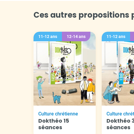
Ces autres propositions p
11-12 ans
12-14 ans
11-12 ans
Culture chrétienne
Culture chré
Dokthéo 15
Dokthéo 
séances
séances