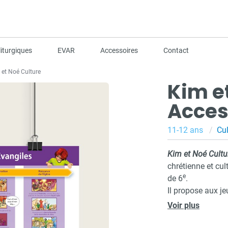
iturgiques
EVAR
Accessoires
Contact
 et Noé Culture
Kim e
Acces
11-12 ans
Cul
Kim et Noé Cultu
chrétienne et cul
e
de 6
.
Il propose aux j
compétences en é
Voir plus
questions telles
« pourquoi agir p