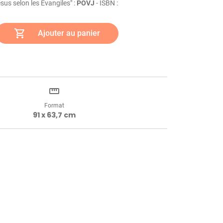
sus selon les Évangiles" :
POVJ
- ISBN :
shopping_cart
Ajouter au panier
straighten
Format
91 x 63,7 cm