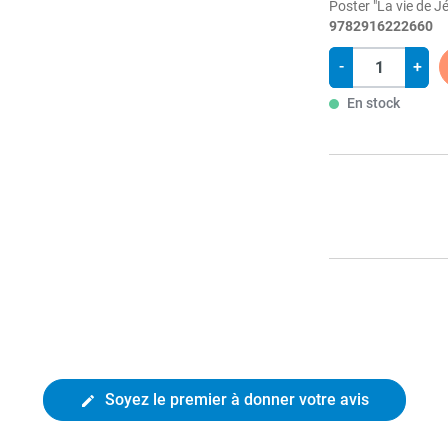
Poster "La vie de Jé
9782916222660
-
+
En stock
Soyez le premier à donner votre avis
edit