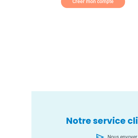
Créer mon compte
Notre service cl
send
Nous envoyer