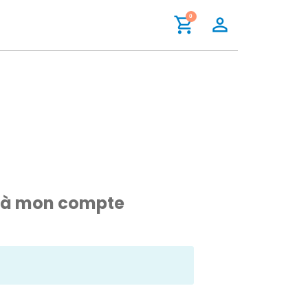
shopping_cart
0
person_outline
 à mon compte