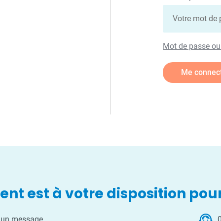
Mot de passe oub
Me connec
ient est à votre disposition pou
support_agent
 un message