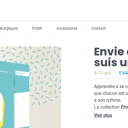
iturgiques
EVAR
Accessoires
Contact
Envie 
suis 
8-11 ans
EVA
Apprendre à se c
que chacun est un
à son rythme.
La collection
Env
adaptée, l’éducat
Voir plus
avec les progra
Elle est composé