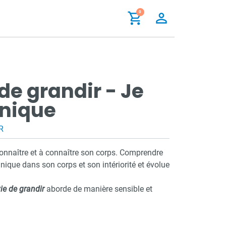
shopping_cart
0
person_outline
de grandir - Je
unique
R
onnaître et à connaître son corps. Comprendre
ique dans son corps et son intériorité et évolue
ie de grandir
aborde de manière sensible et
ion à la vie affective et relationnelle, en accord
mmes EVAR.
e de plusieurs modules, chacun traitant d’un