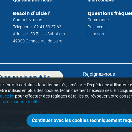
Besoin d'aide ?
Questions fréque
Contactez-nous
Commande
Téléphone : 02 41 53 27 62
Paiement
Adresse : 53 ZI Les Sabotiers
Livraison
49350 Gennes-Val-de-Loire
Rejoignez-nous
'abonner à la newsletter
sur nos réseaux sociaux
r fournir certaines fonctionnalités, améliorer l'expérience utilisateur
 être utilisés en plus des cookies techniquement nécessaires. En cliqua
iquez ici
pour effectuer des réglages détaillés ou révoquer votre consent
ique de confidentialité
.
Conditions générales de vente
Protection de la vie privée
n d'un conseil, de réponses à vos questions ?
Appelez-nous au 02 41 53 2