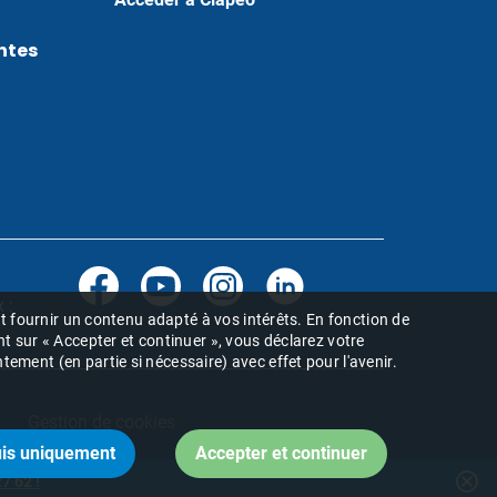
ntes
 :
 et fournir un contenu adapté à vos intérêts. En fonction de
nt sur « Accepter et continuer », vous déclarez votre
ement (en partie si nécessaire) avec effet pour l'avenir.
Gestion de cookies
cancel
7 62 !