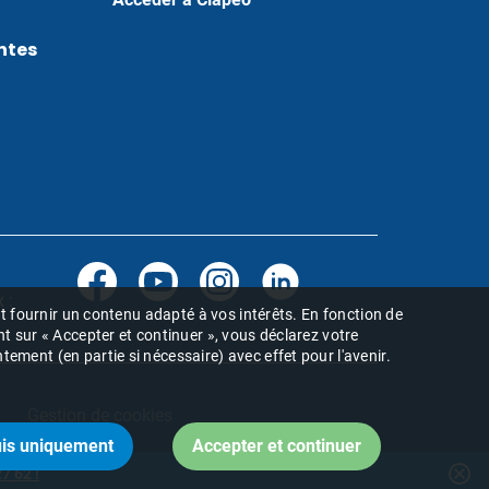
ntes
 :
 et fournir un contenu adapté à vos intérêts. En fonction de
nt sur « Accepter et continuer », vous déclarez votre
ement (en partie si nécessaire) avec effet pour l'avenir.
Gestion de cookies
cancel
7 62 !