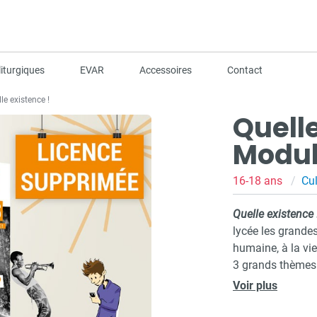
iturgiques
EVAR
Accessoires
Contact
le existence !
Quelle
Modul
16-18 ans
Cul
Quelle existence 
lycée les grandes
humaine, à la vie 
3 grands thèmes s
le silence.
Voir plus
Pour chaque mod
de 10 journaux p