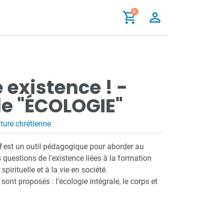
shopping_cart
0
person_outline
 existence ! -
e "ÉCOLOGIE"
ture chrétienne
!
est un outil pédagogique pour aborder au
 questions de l'existence liées à la formation
spirituelle et à la vie en société.
ont proposés : l'écologie intégrale, le corps et
ule : 1 journal pour chaque lycéen (minimum
ar commande), jusqu’à 10 vidéos et des fiches