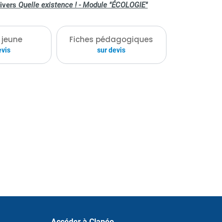
nivers
Quelle existence ! - Module "ÉCOLOGIE"
ec des déroulements « clé en main » pour
e.
 jeune
Fiches pédagogiques
evis
sur devis
Accéder à Clapéo