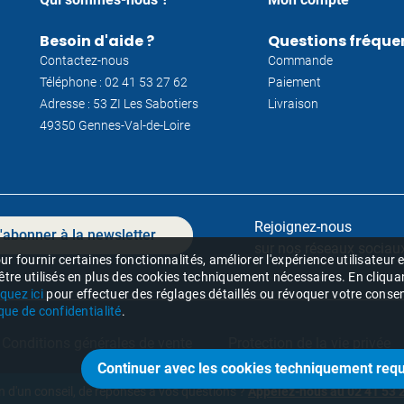
Besoin d'aide ?
Questions fréque
Contactez-nous
Commande
Téléphone : 02 41 53 27 62
Paiement
Adresse : 53 ZI Les Sabotiers
Livraison
49350 Gennes-Val-de-Loire
Rejoignez-nous
'abonner à la newsletter
sur nos réseaux sociaux
r fournir certaines fonctionnalités, améliorer l'expérience utilisateur
 être utilisés en plus des cookies techniquement nécessaires. En cliqua
iquez ici
pour effectuer des réglages détaillés ou révoquer votre consent
ique de confidentialité
.
Conditions générales de vente
Protection de la vie privée
n d'un conseil, de réponses à vos questions ?
Appelez-nous au 02 41 53 2