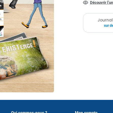
Découvrir l’u
pédagogiques av
l’équipe éducativ
Journal
sur d
Qui sommes-nous ?
Mon compte